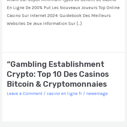
Français
En Ligne De 200% Put Les Nouveaux Joueurs Top Online
Casino Sur Internet 2024: Guidebook Des Meilleurs
Websites De Jeux Information Sur […]
Read More »
“Gambling Establishment
“Gambling
Establishment
Crypto: Top 10 Des Casinos
Crypto:
Bitcoin & Cryptomonnaies
Top
Leave a Comment
/
casino en ligne fr
/
newemage
10
Des
Read More »
Casinos
Bitcoin
&