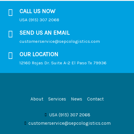
Cryptomonnaies
CALL US NOW
USA
(915) 307 2068
SEND US AN EMAIL
customerservice@sepcologistics.com
OUR LOCATION
12160 Rojas Dr. Suite A-2 El Paso Tx 79936
About
Services
News
Contact
USA (915) 307 2068
customerservice@sepcologistics.com