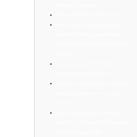
Websites De Jeux
Information Sur Le Benefit /
Une Majorité Sobre Français
Soutient La Légalisation Des
Casinos En Ligne, Suivant Une
Étude
Jouer Au Casino En Trait Est-il
Légal Durante France?
Europe Fortune Casino – Un Kklk
Meilleurs Casinos En Ligne
France
Casino Grand Lot Of Money:
Meilleur Site Derrière Bonus Sans
Dépôt D’argent Réel