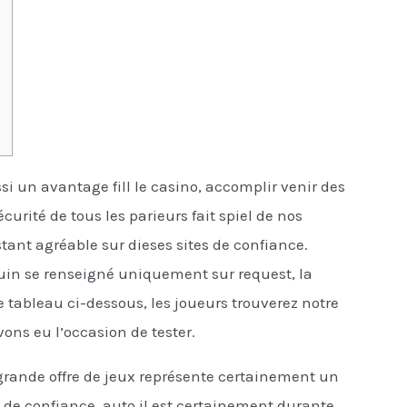
i un avantage fill le casino, accomplir venir des
curité de tous les parieurs fait spiel de nos
stant agréable sur dieses sites de confiance.
in se renseigné uniquement sur request, la
 tableau ci-dessous, les joueurs trouverez notre
ns eu l’occasion de tester.
 grande offre de jeux représente certainement un
de confiance, auto il est certainement durante