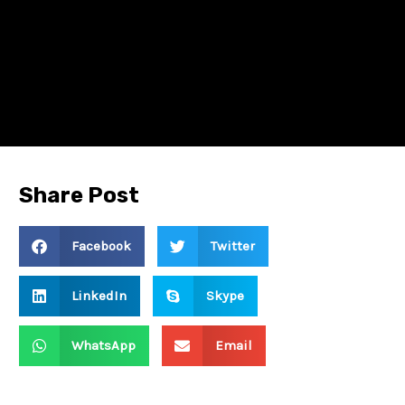
Share Post
Facebook
Twitter
LinkedIn
Skype
WhatsApp
Email