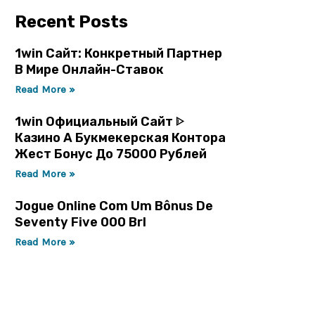
Recent Posts
1win Сайт: Конкретный Партнер
В Мире Онлайн-Ставок
Read More »
1win Официальный Сайт ᐈ
Казино А Букмекерская Контора
Жест Бонус До 75000 Рублей
Read More »
Jogue Online Com Um Bônus De
Seventy Five 000 Brl
Read More »