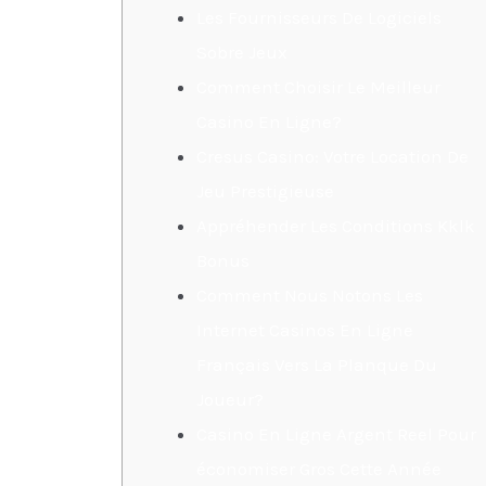
Les Fournisseurs De Logiciels
Sobre Jeux
Comment Choisir Le Meilleur
Casino En Ligne?
Cresus Casino: Votre Location De
Jeu Prestigieuse
Appréhender Les Conditions Kklk
Bonus
Comment Nous Notons Les
Internet Casinos En Ligne
Français Vers La Planque Du
Joueur?
Casino En Ligne Argent Reel Pour
économiser Gros Cette Année