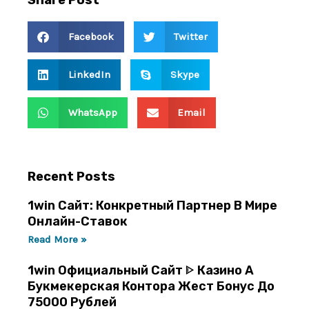
Share Post
Facebook
Twitter
LinkedIn
Skype
WhatsApp
Email
Recent Posts
1win Сайт: Конкретный Партнер В Мире
Онлайн-Ставок
Read More »
1win Официальный Сайт ᐈ Казино А
Букмекерская Контора Жест Бонус До
75000 Рублей