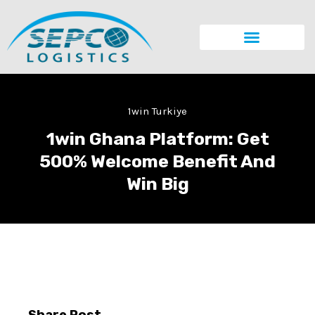
Skip
to
content
1win Turkiye
1win Ghana Platform: Get
500% Welcome Benefit And
Win Big