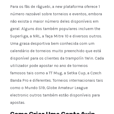
Para os fãs de râguebi, a new plataforma oferece 1
número razoável sobre torneios e eventos, embora
não exista o maior número deles disponíveis em
geral. Alguns dos também populares incluem the
Superliga, a NRL, a Taça Mitre 10 e diversos outros.
Uma grasa desportiva bem conhecida com um
calendário de torneios muito preenchido que está
disponível para os clientes da trampolín 1Win. Cada
utilizador pode apostar no ano de torneios
famosos tais como a TT Mug, a Setka Cup, a Czech
Banda Pro e diferentes. Torneios internacionais tais
como o Mundo S19, Globe Amateur League
electronic outros também estão disponíveis para
apostas.