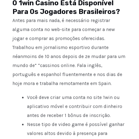
O 1win Casino Está Disponível
Para Os Jogadores Brasileiros?
Antes para mais nada, é necessário registrar
alguma conta no web-site para começar a new
jogar e comprar as promoções oferecidas.
Trabalhou em jornalismo esportivo durante
néanmoins de 10 anos depois de ze mudar para um
mundo de” “cassinos online. Fala inglês,
português e espanhol fluentemente e nos dias de
hoje mora e trabalha remotamente em Spain.
Você deve criar uma conta no site 1win ou
aplicativo móvel e contribuir com dinheiro
antes de receber 1 bônus de inscrição.
Nesse tipo de video game é possível ganhar
valores altos devido à presença para