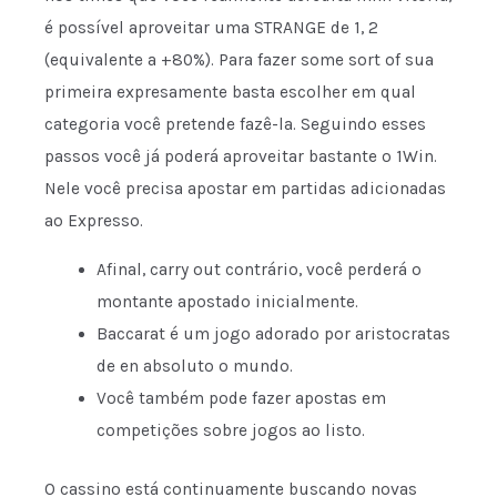
é possível aproveitar uma STRANGE de 1, 2
(equivalente a +80%). Para fazer some sort of sua
primeira expresamente basta escolher em qual
categoria você pretende fazê-la. Seguindo esses
passos você já poderá aproveitar bastante o 1Win.
Nele você precisa apostar em partidas adicionadas
ao Expresso.
Afinal, carry out contrário, você perderá o
montante apostado inicialmente.
Baccarat é um jogo adorado por aristocratas
de en absoluto o mundo.
Você também pode fazer apostas em
competições sobre jogos ao listo.
O cassino está continuamente buscando novas