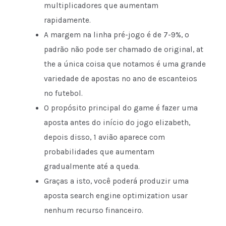
multiplicadores que aumentam
rapidamente.
A margem na linha pré-jogo é de 7-9%, o
padrão não pode ser chamado de original, at
the a única coisa que notamos é uma grande
variedade de apostas no ano de escanteios
no futebol.
O propósito principal do game é fazer uma
aposta antes do início do jogo elizabeth,
depois disso, 1 avião aparece com
probabilidades que aumentam
gradualmente até a queda.
Graças a isto, você poderá produzir uma
aposta search engine optimization usar
nenhum recurso financeiro.