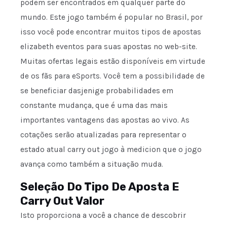
podem ser encontrados em qualquer parte do
mundo. Este jogo também é popular no Brasil, por
isso você pode encontrar muitos tipos de apostas
elizabeth eventos para suas apostas no web-site.
Muitas ofertas legais estão disponíveis em virtude
de os fãs para eSports. Você tem a possibilidade de
se beneficiar dasjenige probabilidades em
constante mudança, que é uma das mais
importantes vantagens das apostas ao vivo. As
cotações serão atualizadas para representar o
estado atual carry out jogo à medicion que o jogo
avança como também a situação muda.
Seleção Do Tipo De Aposta E
Carry Out Valor
Isto proporciona a você a chance de descobrir