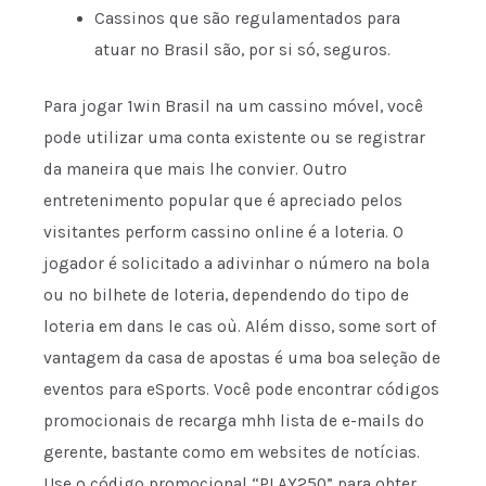
Cassinos que são regulamentados para
atuar no Brasil são, por si só, seguros.
Para jogar 1win Brasil na um cassino móvel, você
pode utilizar uma conta existente ou se registrar
da maneira que mais lhe convier. Outro
entretenimento popular que é apreciado pelos
visitantes perform cassino online é a loteria. O
jogador é solicitado a adivinhar o número na bola
ou no bilhete de loteria, dependendo do tipo de
loteria em dans le cas où. Além disso, some sort of
vantagem da casa de apostas é uma boa seleção de
eventos para eSports. Você pode encontrar códigos
promocionais de recarga mhh lista de e-mails do
gerente, bastante como em websites de notícias.
Use o código promocional “PLAY250” para obter