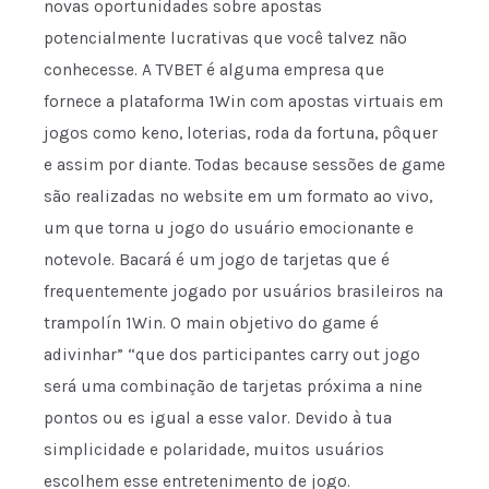
novas oportunidades sobre apostas
potencialmente lucrativas que você talvez não
conhecesse. A TVBET é alguma empresa que
fornece a plataforma 1Win com apostas virtuais em
jogos como keno, loterias, roda da fortuna, pôquer
e assim por diante. Todas because sessões de game
são realizadas no website em um formato ao vivo,
um que torna u jogo do usuário emocionante e
notevole. Bacará é um jogo de tarjetas que é
frequentemente jogado por usuários brasileiros na
trampolín 1Win. O main objetivo do game é
adivinhar” “que dos participantes carry out jogo
será uma combinação de tarjetas próxima a nine
pontos ou es igual a esse valor. Devido à tua
simplicidade e polaridade, muitos usuários
escolhem esse entretenimento de jogo.