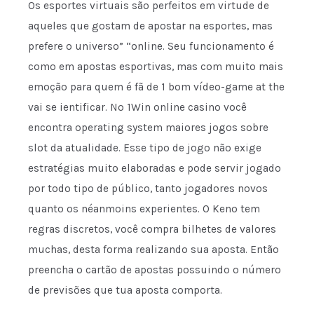
Os esportes virtuais são perfeitos em virtude de
aqueles que gostam de apostar na esportes, mas
prefere o universo” “online. Seu funcionamento é
como em apostas esportivas, mas com muito mais
emoção para quem é fã de 1 bom vídeo-game at the
vai se ientificar. No 1Win online casino você
encontra operating system maiores jogos sobre
slot da atualidade. Esse tipo de jogo não exige
estratégias muito elaboradas e pode servir jogado
por todo tipo de público, tanto jogadores novos
quanto os néanmoins experientes. O Keno tem
regras discretos, você compra bilhetes de valores
muchas, desta forma realizando sua aposta. Então
preencha o cartão de apostas possuindo o número
de previsões que tua aposta comporta.