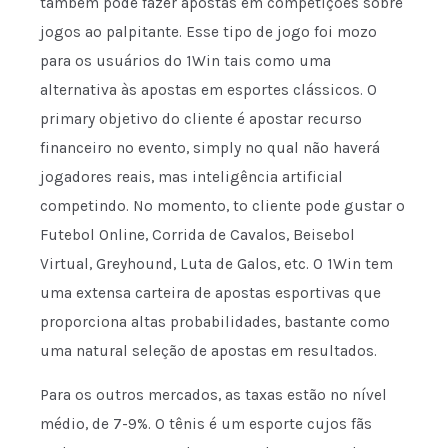
também pode fazer apostas em competições sobre
jogos ao palpitante. Esse tipo de jogo foi mozo
para os usuários do 1Win tais como uma
alternativa às apostas em esportes clássicos. O
primary objetivo do cliente é apostar recurso
financeiro no evento, simply no qual não haverá
jogadores reais, mas inteligência artificial
competindo. No momento, to cliente pode gustar o
Futebol Online, Corrida de Cavalos, Beisebol
Virtual, Greyhound, Luta de Galos, etc. O 1Win tem
uma extensa carteira de apostas esportivas que
proporciona altas probabilidades, bastante como
uma natural seleção de apostas em resultados.
Para os outros mercados, as taxas estão no nível
médio, de 7-9%. O tênis é um esporte cujos fãs